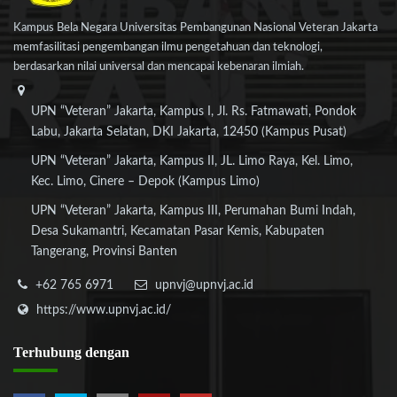
Kampus Bela Negara Universitas Pembangunan Nasional Veteran Jakarta
memfasilitasi pengembangan ilmu pengetahuan dan teknologi,
berdasarkan nilai universal dan mencapai kebenaran ilmiah.
UPN “Veteran” Jakarta, Kampus I, Jl. Rs. Fatmawati, Pondok
Labu, Jakarta Selatan, DKI Jakarta, 12450 (Kampus Pusat)
UPN “Veteran” Jakarta, Kampus II, JL. Limo Raya, Kel. Limo,
Kec. Limo, Cinere – Depok (Kampus Limo)
UPN “Veteran” Jakarta, Kampus III, Perumahan Bumi Indah,
Desa Sukamantri, Kecamatan Pasar Kemis, Kabupaten
Tangerang, Provinsi Banten
+62 765 6971
upnvj@upnvj.ac.id
https://www.upnvj.ac.id/
Terhubung
dengan