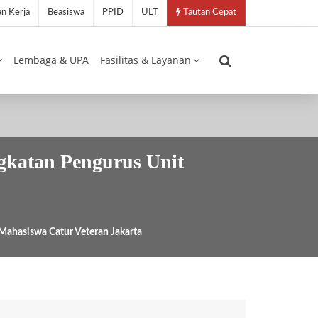
n Kerja
Beasiswa
PPID
ULT
Tautan Cepat
Lembaga & UPA
Fasilitas & Layanan
katan Pengurus Unit
ahasiswa Catur Veteran Jakarta