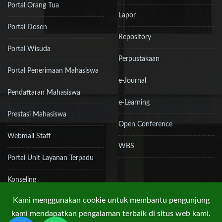
Portal Orang Tua
Lapor
Portal Dosen
Repository
Portal Wisuda
Perpustakaan
Portal Penerimaan Mahasiswa
e-Journal
Pendaftaran Mahasiswa
e-Learning
Prestasi Mahasiswa
Open Conference
Webmail Staff
WBS
Portal Unit Layanan Terpadu
Konseling
Kami menggunakan cookie untuk membantu pengunjung
kami mendapatkan pengalaman terbaik di situs web kami.