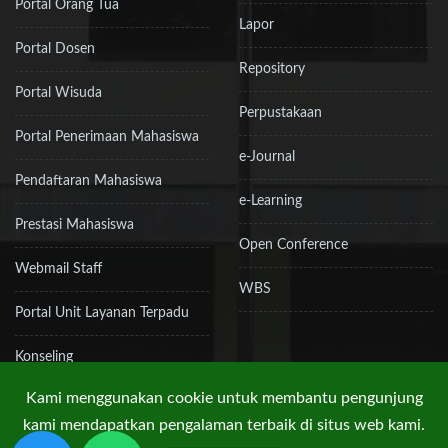
Portal Orang Tua
Lapor
Portal Dosen
Repository
Portal Wisuda
Perpustakaan
Portal Penerimaan Mahasiswa
e-Journal
Pendaftaran Mahasiswa
e-Learning
Prestasi Mahasiswa
Open Conference
Webmail Staff
WBS
Portal Unit Layanan Terpadu
Konseling
Kami menggunakan cookie untuk membantu pengunjung
kami mendapatkan pengalaman terbaik di situs web kami.