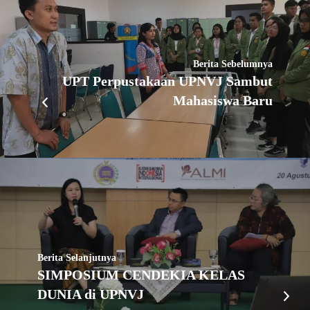
Berita Sebelumnya
UPT Perpustakaan UPNVJ Sambut
Mahasiswa Baru
Berita Selanjutnya
SIMPOSIUM CENDEKIA KELAS
DUNIA di UPNVJ