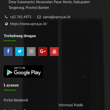
Desa Sukamantri, Kecamatan Pasar Kemis, Kabupaten
Tangerang, Provinsi Banten
+62 765 6971
upnvj@upnvj.ac.id
https://www.upnvj.ac.id/
Terhubung
dengan
Layanan
Portal Akademik
Informasi Publik