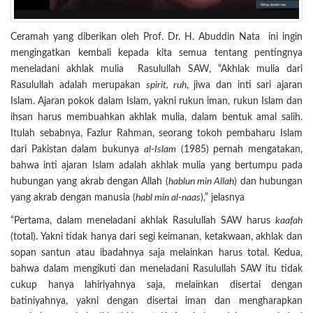
Ceramah yang diberikan oleh Prof. Dr. H. Abuddin Nata ini ingin
mengingatkan kembali kepada kita semua tentang pentingnya
meneladani akhlak mulia Rasulullah SAW, “Akhlak mulia dari
Rasulullah adalah merupakan
spirit, ruh
, jiwa dan inti sari ajaran
Islam. Ajaran pokok dalam Islam, yakni rukun iman, rukun Islam dan
ihsan harus membuahkan akhlak mulia, dalam bentuk amal salih.
Itulah sebabnya, Fazlur Rahman, seorang tokoh pembaharu Islam
dari Pakistan dalam bukunya
al-Islam
(1985) pernah mengatakan,
bahwa inti ajaran Islam adalah akhlak mulia yang bertumpu pada
hubungan yang akrab dengan Allah (
hablun min Allah
) dan hubungan
yang akrab dengan manusia (
habl min al-naas
),” jelasnya
“Pertama, dalam meneladani akhlak Rasulullah SAW harus
kaafah
(total). Yakni tidak hanya dari segi keimanan, ketakwaan, akhlak dan
sopan santun atau ibadahnya saja melainkan harus total. Kedua,
bahwa dalam mengikuti dan meneladani Rasulullah SAW itu tidak
cukup hanya lahiriyahnya saja, melainkan disertai dengan
batiniyahnya, yakni dengan disertai iman dan mengharapkan