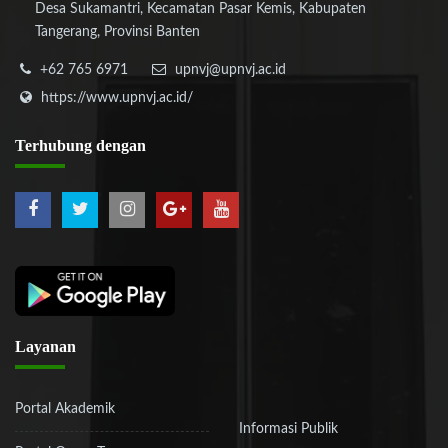
Desa Sukamantri, Kecamatan Pasar Kemis, Kabupaten
Tangerang, Provinsi Banten
+62 765 6971
upnvj@upnvj.ac.id
https://www.upnvj.ac.id/
Terhubung
dengan
Layanan
Portal Akademik
Informasi Publik