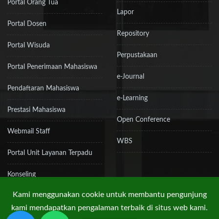
Portal Orang Tua
Lapor
Portal Dosen
Repository
Portal Wisuda
Perpustakaan
Portal Penerimaan Mahasiswa
e-Journal
Pendaftaran Mahasiswa
e-Learning
Prestasi Mahasiswa
Open Conference
Webmail Staff
WBS
Portal Unit Layanan Terpadu
Konseling
Kami menggunakan cookie untuk membantu pengunjung
kami mendapatkan pengalaman terbaik di situs web kami.