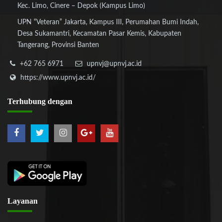
Kec. Limo, Cinere – Depok (Kampus Limo)
UPN “Veteran” Jakarta, Kampus III, Perumahan Bumi Indah,
Desa Sukamantri, Kecamatan Pasar Kemis, Kabupaten
Tangerang, Provinsi Banten
+62 765 6971
upnvj@upnvj.ac.id
https://www.upnvj.ac.id/
Terhubung
dengan
Layanan