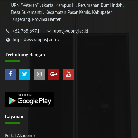
UPN “Veteran” Jakarta, Kampus III, Perumahan Bumi Indah,
Desa Sukamantri, Kecamatan Pasar Kemis, Kabupaten
Tangerang, Provinsi Banten
+62 765 6971
upnvj@upnvj.ac.id
https://www.upnvj.ac.id/
Terhubung
dengan
Layanan
Portal Akademik