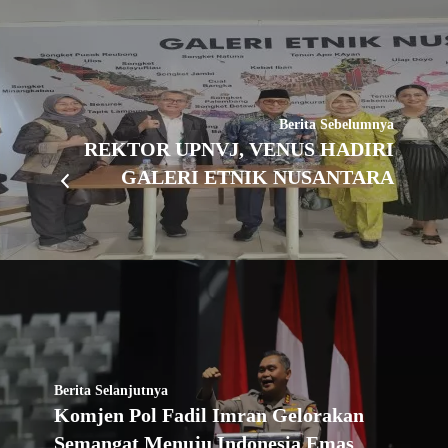
Berita Sebelumnya
REKTOR UPNVJ, VENUS HADIRI
GALERI ETNIK NUSANTARA
Berita Selanjutnya
Komjen Pol Fadil Imran Gelorakan
Semangat Menuju Indonesia Emas