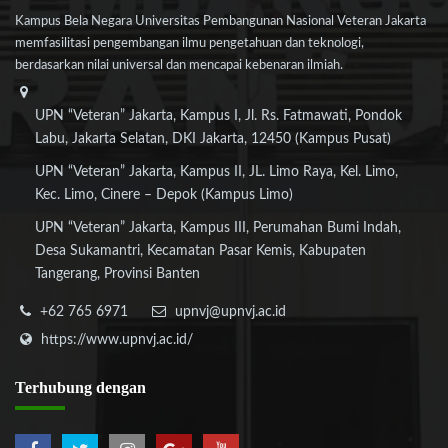
Kampus Bela Negara Universitas Pembangunan Nasional Veteran Jakarta
memfasilitasi pengembangan ilmu pengetahuan dan teknologi,
berdasarkan nilai universal dan mencapai kebenaran ilmiah.
UPN “Veteran” Jakarta, Kampus I, Jl. Rs. Fatmawati, Pondok
Labu, Jakarta Selatan, DKI Jakarta, 12450 (Kampus Pusat)
UPN “Veteran” Jakarta, Kampus II, JL. Limo Raya, Kel. Limo,
Kec. Limo, Cinere – Depok (Kampus Limo)
UPN “Veteran” Jakarta, Kampus III, Perumahan Bumi Indah,
Desa Sukamantri, Kecamatan Pasar Kemis, Kabupaten
Tangerang, Provinsi Banten
+62 765 6971
upnvj@upnvj.ac.id
https://www.upnvj.ac.id/
Terhubung
dengan