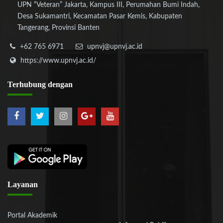
UPN “Veteran” Jakarta, Kampus III, Perumahan Bumi Indah,
Desa Sukamantri, Kecamatan Pasar Kemis, Kabupaten
Tangerang, Provinsi Banten
+62 765 6971
upnvj@upnvj.ac.id
https://www.upnvj.ac.id/
Terhubung
dengan
Layanan
Portal Akademik