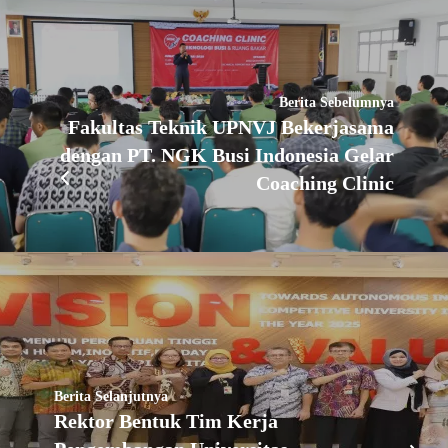
Berita Sebelumnya
Fakultas Teknik UPNVJ Bekerjasama
dengan PT. NGK Busi Indonesia Gelar
Coaching Clinic
Berita Selanjutnya
Rektor Bentuk Tim Kerja