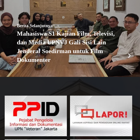
Berita Selanjutnya
Mahasiswa S1 Kajian Film, Televisi,
dan Media UPNVJ Gali Sisi Lain
Jenderal Soedirman untuk Film
Dokumenter