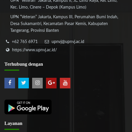
UPN “Veteran” Jakarta, Kampus II, JL. Limo Raya, Kel. Limo,
Kec. Limo, Cinere – Depok (Kampus Limo)
UPN “Veteran” Jakarta, Kampus III, Perumahan Bumi Indah,
Desa Sukamantri, Kecamatan Pasar Kemis, Kabupaten
Tangerang, Provinsi Banten
+62 765 6971
upnvj@upnvj.ac.id
https://www.upnvj.ac.id/
Terhubung
dengan
Layanan