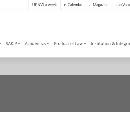
UPNVJ a week
e-Calendar
e-Magazine
Job Vaca
SAKIP
Academics
Product of Law
Institution & Integr