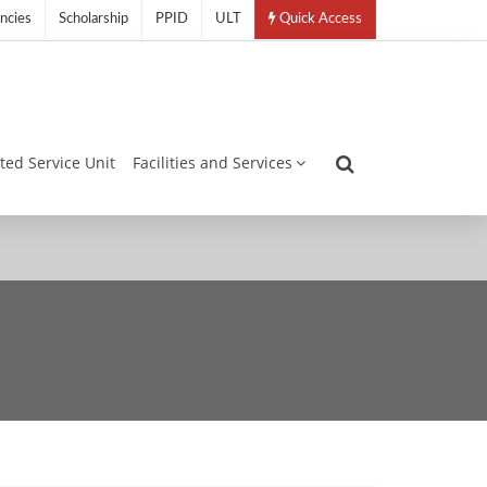
ncies
Scholarship
PPID
ULT
Quick Access
ated Service Unit
Facilities and Services