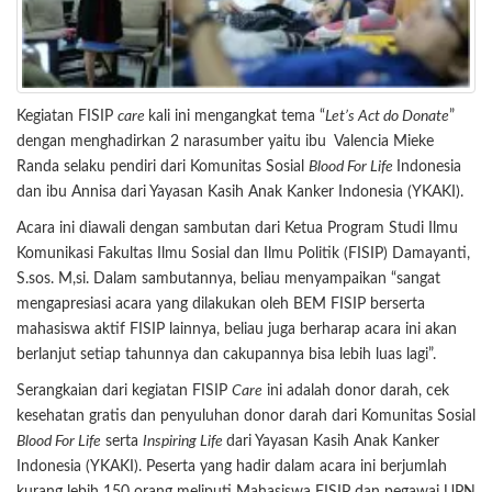
Kegiatan FISIP
care
kali ini mengangkat tema “
Let’s Act do Donate
”
dengan menghadirkan 2 narasumber yaitu ibu Valencia Mieke
Randa selaku pendiri dari Komunitas Sosial
Blood For Life
Indonesia
dan ibu Annisa dari Yayasan Kasih Anak Kanker Indonesia (YKAKI).
Acara ini diawali dengan sambutan dari Ketua Program Studi Ilmu
Komunikasi Fakultas Ilmu Sosial dan Ilmu Politik (FISIP) Damayanti,
S.sos. M,si. Dalam sambutannya, beliau menyampaikan “sangat
mengapresiasi acara yang dilakukan oleh BEM FISIP berserta
mahasiswa aktif FISIP lainnya, beliau juga berharap acara ini akan
berlanjut setiap tahunnya dan cakupannya bisa lebih luas lagi”.
Serangkaian dari kegiatan FISIP
Care
ini adalah donor darah, cek
kesehatan gratis dan penyuluhan donor darah dari Komunitas Sosial
Blood For Life
serta
Inspiring Life
dari Yayasan Kasih Anak Kanker
Indonesia (YKAKI). Peserta yang hadir dalam acara ini berjumlah