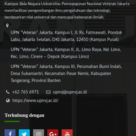
Kampus Bela Negara Universitas Pembangunan Nasional Veteran Jakarta
memfasilitasi pengembangan ilmu pengetahuan dan teknologi,
berdasarkan nilai universal dan mencapai kebenaran ilmiah.
UPN “Veteran” Jakarta, Kampus I, Jl. Rs. Fatmawati, Pondok
Labu, Jakarta Selatan, DKI Jakarta, 12450 (Kampus Pusat)
UPN “Veteran” Jakarta, Kampus II, JL. Limo Raya, Kel. Limo,
Kec. Limo, Cinere – Depok (Kampus Limo)
UPN “Veteran” Jakarta, Kampus III, Perumahan Bumi Indah,
Desa Sukamantri, Kecamatan Pasar Kemis, Kabupaten
Tangerang, Provinsi Banten
+62 765 6971
upnvj@upnvj.ac.id
https://www.upnvj.ac.id/
Terhubung
dengan