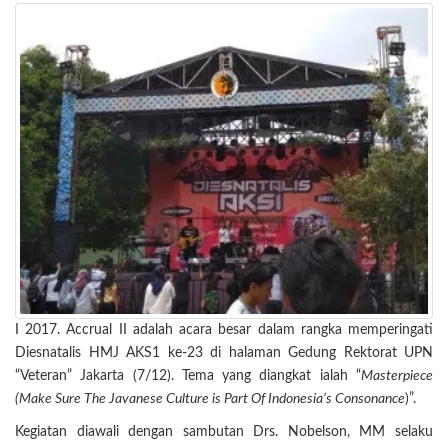
I 2017. Accrual II adalah acara besar dalam rangka memperingati
Diesnatalis HMJ AKS1 ke-23 di halaman Gedung Rektorat UPN
“Veteran” Jakarta (7/12). Tema yang diangkat ialah “
Masterpiece
(Make Sure The Javanese Culture is Part Of Indonesia’s Consonance
)”.
Kegiatan diawali dengan sambutan Drs. Nobelson, MM selaku