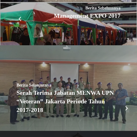
Berita Sebelumnya
Management EXPO 2017
Berita Selanjutnya
Serah Terima Jabatan MENWA UPN
“Veteran” Jakarta Periode Tahun
2017-2018