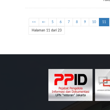
Faku
<<
←
5
6
7
8
9
10
11
Halaman 11 dari 23