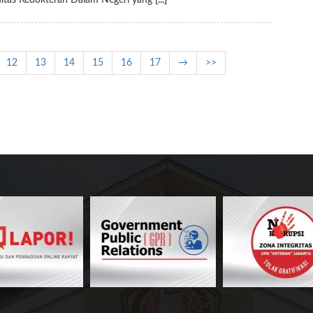
ltas Kedokteran Dalam Negeri yang
[...]
12
13
14
15
16
17
→
>>