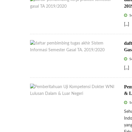
201
Se
[...]
daf
Gas
Se
[...]
Pem
& L
Se
Sehu
Indo
yang