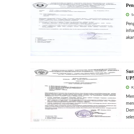
Pen
Se
Peng
info
akan
Sur
UP
Ka
Meni
mene
Demo
sele