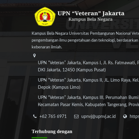
Kampus Bela Negara Universitas Pembangunan Nasional Veter
pengembangan ilmu pengetahuan dan teknologi, berdasarkan n
kebenaran ilmiah.
UPN “Veteran” Jakarta, Kampus I, Jl. Rs. Fatmawati, 
DKI Jakarta, 12450 (Kampus Pusat)
UPN “Veteran” Jakarta, Kampus II, JL. Limo Raya, Kel.
Depok (Kampus Limo)
UPN “Veteran” Jakarta, Kampus III, Perumahan Bumi
Kecamatan Pasar Kemis, Kabupaten Tangerang, Provi
+62 765 6971
upnvj@upnvj.ac.id
http
Terhubung
dengan