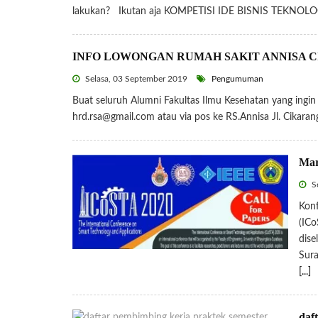
lakukan? Ikutan aja KOMPETISI IDE BISNIS TEKNOL
INFO LOWONGAN RUMAH SAKIT ANNISA C
Selasa, 03 September 2019
Pengumuman
Buat seluruh Alumni Fakultas Ilmu Kesehatan yang ingi
hrd.rsa@gmail.com atau via pos ke RS.Annisa Jl. Cikaran
Mar
Se
Konf
(ICo
dise
Sura
[...]
daf