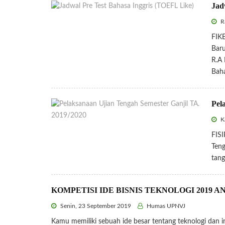
Jad
R
FIKE
Baru
R.A 
Bah
Pel
Ka
FIS
Teng
tang
KOMPETISI IDE BISNIS TEKNOLOGI 2019 
Senin, 23 September 2019
Humas UPNVJ
Kamu memiliki sebuah ide besar tentang teknologi dan 