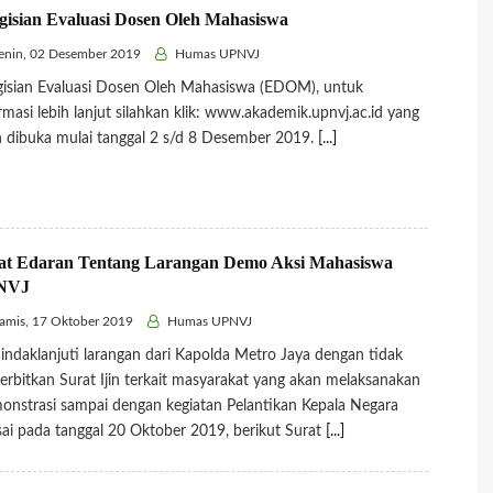
gisian Evaluasi Dosen Oleh Mahasiswa
nin, 02 Desember 2019
Humas UPNVJ
isian Evaluasi Dosen Oleh Mahasiswa (EDOM), untuk
rmasi lebih lanjut silahkan klik: www.akademik.upnvj.ac.id yang
 dibuka mulai tanggal 2 s/d 8 Desember 2019.
[...]
at Edaran Tentang Larangan Demo Aksi Mahasiswa
NVJ
mis, 17 Oktober 2019
Humas UPNVJ
ndaklanjuti larangan dari Kapolda Metro Jaya dengan tidak
rbitkan Surat Ijin terkait masyarakat yang akan melaksanakan
nstrasi sampai dengan kegiatan Pelantikan Kepala Negara
sai pada tanggal 20 Oktober 2019, berikut Surat
[...]