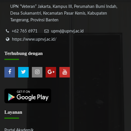
UPN “Veteran” Jakarta, Kampus III, Perumahan Bumi Indah,
Desa Sukamantri, Kecamatan Pasar Kemis, Kabupaten
Tangerang, Provinsi Banten
+62 765 6971
upnvj@upnvj.ac.id
https://www.upnvj.ac.id/
Terhubung
dengan
Layanan
Portal Akademik