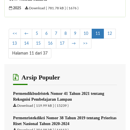
2025
Download [ 781.78 kB ] ( 1676 )
<<
←
5
6
7
8
9
10
11
12
13
14
15
16
17
→
>>
Halaman 11 dari 37
Arsip Populer
Permendikbudristek Nomor 41 Tahun 2021 tentang
Rekognisi Pembelajaran Lampau
Download [ 119.99 kB ] ( 15239 )
Permenristekdikti Nomor 38 Tahun 2019 tentang Prioritas
Riset Nasional Tahun 2020-2024