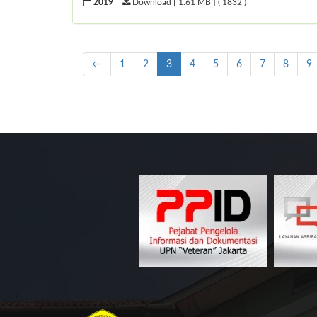
2019
Download [ 1.61 MB ] ( 1832 )
←
1
2
3
4
5
6
7
8
9