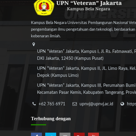
Kampus Bela Negara Universitas Pembangunan Nasional Veter
pengembangan ilmu pengetahuan dan teknologi, berdasarkan n
kebenaran ilmiah.
UPN “Veteran” Jakarta, Kampus I, Jl. Rs. Fatmawati, 
DKI Jakarta, 12450 (Kampus Pusat)
UPN “Veteran” Jakarta, Kampus II, JL. Limo Raya, Kel.
Depok (Kampus Limo)
UPN “Veteran” Jakarta, Kampus III, Perumahan Bumi
Kecamatan Pasar Kemis, Kabupaten Tangerang, Provi
+62 765 6971
upnvj@upnvj.ac.id
http
Terhubung
dengan