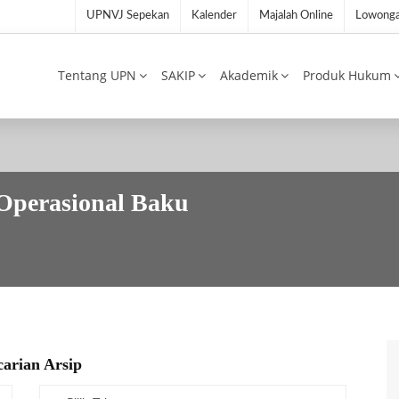
UPNVJ Sepekan
Kalender
Majalah Online
Lowonga
Tentang UPN
SAKIP
Akademik
Produk Hukum
r Operasional Baku
arian Arsip