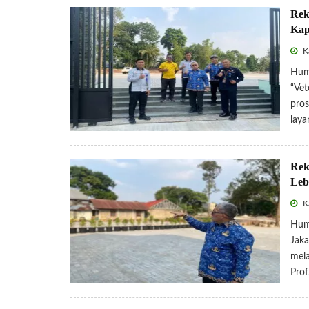
Rek
Kap
Ka
Hum
“Vet
pros
laya
Rek
Leb
Ka
Hum
Jaka
mela
Prof