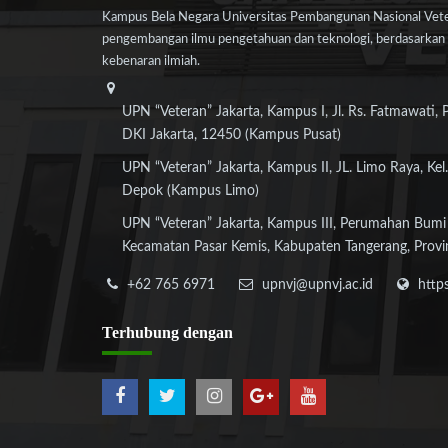
Kampus Bela Negara Universitas Pembangunan Nasional Veter
pengembangan ilmu pengetahuan dan teknologi, berdasarkan n
kebenaran ilmiah.
UPN “Veteran” Jakarta, Kampus I, Jl. Rs. Fatmawati, 
DKI Jakarta, 12450 (Kampus Pusat)
UPN “Veteran” Jakarta, Kampus II, JL. Limo Raya, Kel.
Depok (Kampus Limo)
UPN “Veteran” Jakarta, Kampus III, Perumahan Bumi
Kecamatan Pasar Kemis, Kabupaten Tangerang, Provi
+62 765 6971
upnvj@upnvj.ac.id
http
Terhubung
dengan