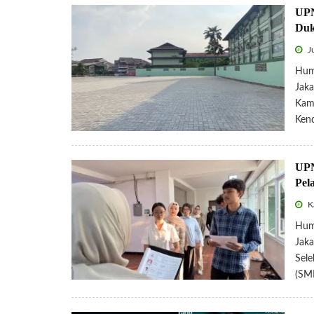
UPN
Duk
Ju
Hum
Jaka
Kamp
Kend
UPN
Pel
Ka
Hum
Jaka
Sele
(SMM