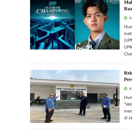
Mah
Rua
Ka
Hum
maha
(UPN
UPNV
Cha
Rek
Per
Ka
Hum
“Vet
meni
di J