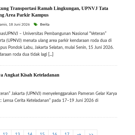
ung Transportasi Ramah Lingkungan, UPNVJ Tata
ng Area Parkir Kampus
mis, 18 Juni 2026
Berita
asUPNVJ – Universitas Pembangunan Nasional “Veteran”
rta (UPNVJ) menata ulang area parkir kendaraan roda dua di
us Pondok Labu, Jakarta Selatan, mulai Senin, 15 Juni 2026.
araan roda dua tidak lagi
[...]
a Angkat Kisah Keteladanan
eran” Jakarta (UPNVJ) menyelenggarakan Pameran Gelar Karya
t: Lensa Cerita Keteladanan” pada 17–19 Juni 2026 di
12
13
14
15
16
17
→
>>