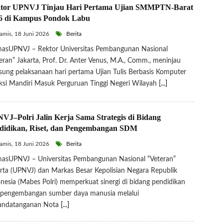
tor UPNVJ Tinjau Hari Pertama Ujian SMMPTN-Barat
6 di Kampus Pondok Labu
mis, 18 Juni 2026
Berita
asUPNVJ – Rektor Universitas Pembangunan Nasional
eran” Jakarta, Prof. Dr. Anter Venus, M.A., Comm., meninjau
sung pelaksanaan hari pertama Ujian Tulis Berbasis Komputer
ksi Mandiri Masuk Perguruan Tinggi Negeri Wilayah
[...]
VJ–Polri Jalin Kerja Sama Strategis di Bidang
didikan, Riset, dan Pengembangan SDM
mis, 18 Juni 2026
Berita
asUPNVJ – Universitas Pembangunan Nasional “Veteran”
rta (UPNVJ) dan Markas Besar Kepolisian Negara Republik
nesia (Mabes Polri) memperkuat sinergi di bidang pendidikan
 pengembangan sumber daya manusia melalui
andatanganan Nota
[...]