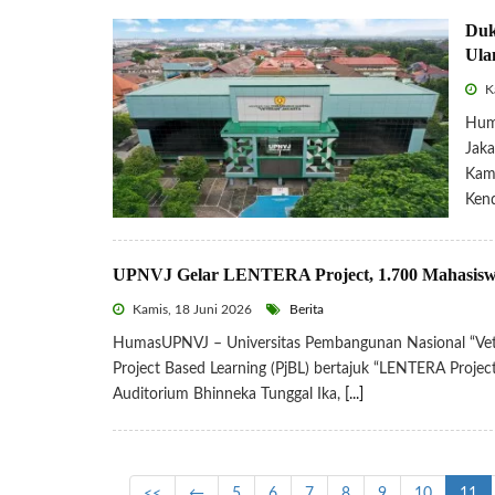
Duk
Ula
Ka
Hum
Jaka
Kamp
Kend
UPNVJ Gelar LENTERA Project, 1.700 Mahasisw
Kamis, 18 Juni 2026
Berita
HumasUPNVJ – Universitas Pembangunan Nasional “Vet
Project Based Learning (PjBL) bertajuk “LENTERA Projec
Auditorium Bhinneka Tunggal Ika,
[...]
<<
←
5
6
7
8
9
10
11