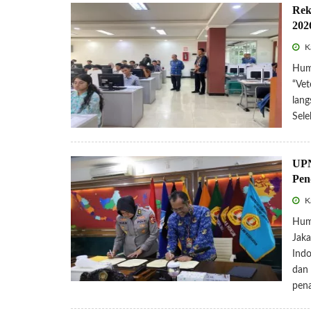
Rek
202
Ka
Hum
“Vet
lang
Sele
UPN
Pen
Ka
Hum
Jaka
Indo
dan
pen