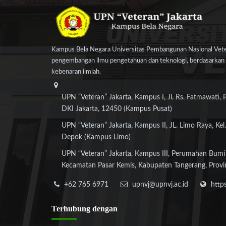
Kampus Bela Negara Universitas Pembangunan Nasional Veter
pengembangan ilmu pengetahuan dan teknologi, berdasarkan n
kebenaran ilmiah.
UPN “Veteran” Jakarta, Kampus I, Jl. Rs. Fatmawati, 
DKI Jakarta, 12450 (Kampus Pusat)
UPN “Veteran” Jakarta, Kampus II, JL. Limo Raya, Kel.
Depok (Kampus Limo)
UPN “Veteran” Jakarta, Kampus III, Perumahan Bumi
Kecamatan Pasar Kemis, Kabupaten Tangerang, Provi
+62 765 6971
upnvj@upnvj.ac.id
http
Terhubung
dengan