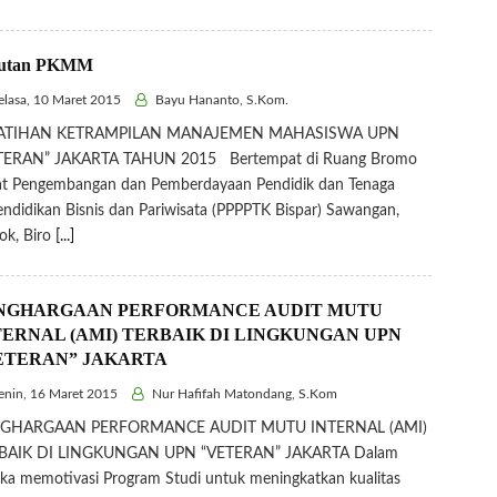
putan PKMM
lasa, 10 Maret 2015
Bayu Hananto, S.Kom.
ATIHAN KETRAMPILAN MANAJEMEN MAHASISWA UPN
TERAN” JAKARTA TAHUN 2015 Bertempat di Ruang Bromo
at Pengembangan dan Pemberdayaan Pendidik dan Tenaga
ndidikan Bisnis dan Pariwisata (PPPPTK Bispar) Sawangan,
ok, Biro
[...]
NGHARGAAN PERFORMANCE AUDIT MUTU
TERNAL (AMI) TERBAIK DI LINGKUNGAN UPN
ETERAN” JAKARTA
nin, 16 Maret 2015
Nur Hafifah Matondang, S.Kom
GHARGAAN PERFORMANCE AUDIT MUTU INTERNAL (AMI)
BAIK DI LINGKUNGAN UPN “VETERAN” JAKARTA Dalam
ka memotivasi Program Studi untuk meningkatkan kualitas