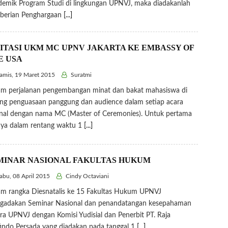
emik Program Studi di lingkungan UPNVJ, maka diadakanlah
berian Penghargaan
[...]
SITASI UKM MC UPNV JAKARTA KE EMBASSY OF
E USA
mis, 19 Maret 2015
Suratmi
m perjalanan pengembangan minat dan bakat mahasiswa di
ng penguasaan panggung dan audience dalam setiap acara
nal dengan nama MC (Master of Ceremonies). Untuk pertama
nya dalam rentang waktu 1
[...]
MINAR NASIONAL FAKULTAS HUKUM
bu, 08 April 2015
Cindy Octaviani
m rangka Diesnatalis ke 15 Fakultas Hukum UPNVJ
gadakan Seminar Nasional dan penandatangan kesepahaman
ra UPNVJ dengan Komisi Yudisial dan Penerbit PT. Raja
indo Persada yang diadakan pada tanggal 1
[...]