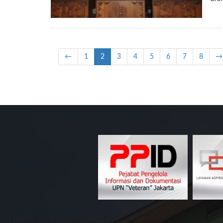
←
1
2
3
4
5
6
7
8
→