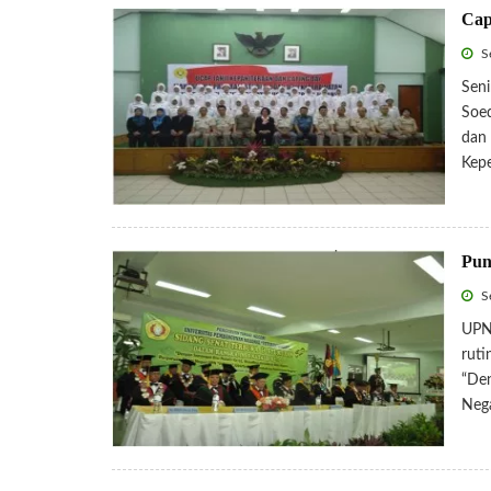
Cap
Se
Seni
Soed
dan 
Kepe
Pun
Se
UPN 
ruti
“Den
Neg