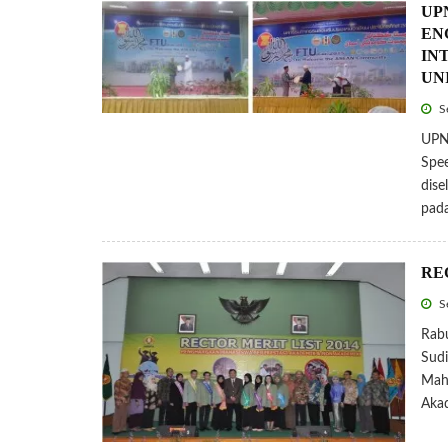
UP
EN
IN
UN
Se
UPN 
Spee
dise
pada
REC
Se
Rabu
Sudi
Maha
Aka