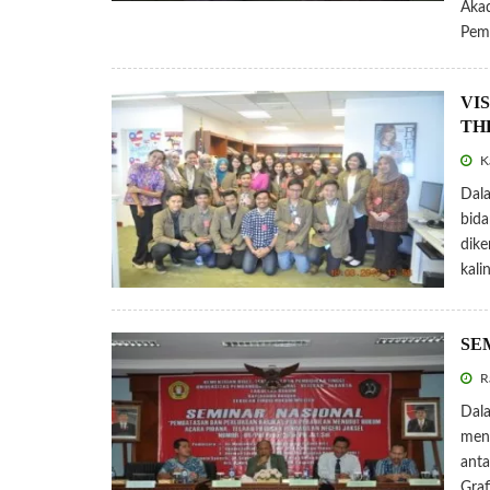
Akad
Pem
VI
TH
Ka
Dala
bida
dike
kali
SE
Ra
Dala
men
anta
Graf