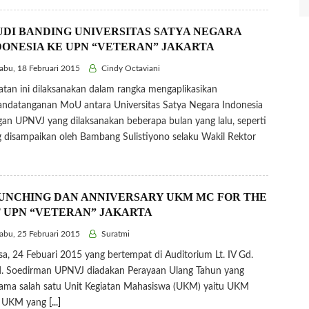
UDI BANDING UNIVERSITAS SATYA NEGARA
DONESIA KE UPN “VETERAN” JAKARTA
bu, 18 Februari 2015
Cindy Octaviani
atan ini dilaksanakan dalam rangka mengaplikasikan
ndatanganan MoU antara Universitas Satya Negara Indonesia
an UPNVJ yang dilaksanakan beberapa bulan yang lalu, seperti
 disampaikan oleh Bambang Sulistiyono selaku Wakil Rektor
UNCHING DAN ANNIVERSARY UKM MC FOR THE
T UPN “VETERAN” JAKARTA
bu, 25 Februari 2015
Suratmi
sa, 24 Febuari 2015 yang bertempat di Auditorium Lt. IV Gd.
. Soedirman UPNVJ diadakan Perayaan Ulang Tahun yang
ama salah satu Unit Kegiatan Mahasiswa (UKM) yaitu UKM
 UKM yang
[...]