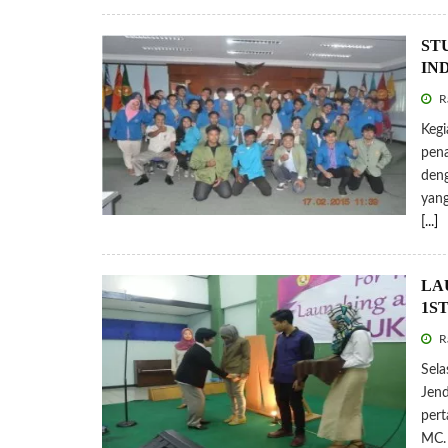
ST
IN
Ra
Kegi
pena
deng
yang
[...]
LA
1S
Ra
Sela
Jend
pert
MC.