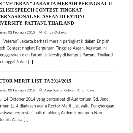
N “VETERAN” JAKARTA MERAIH PERINGKAT II
GLISH SPEECH CONTEST TINGKAT
TERNASIONAL SE- ASEAN DI FATONI
IVERSITY, PATTANI, THAILAND
nin, 02 Februari 2015
Cindy Octaviani
“Veteran” Jakarta berhasil meraih peringkat II dalam English
ch Contest tingkat Perguruan Tinggi se Asean. Kegiatan ini
lenggarakan oleh Fatoni University di kampus Pattani, Thailand
 tanggal 6 dan
[...]
TOR MERIT LIST TA 2014/2015
nin, 02 Februari 2015
Asep Saeful Ridwan, Amd. Kom
, 14 Oktober 2014 yang bertempat di Auditorium Gd. Jend.
rman Lt. 4 diadakan acara Rector Merit List, yaitu Penghargaan
siswa berprestasi baik di bidang Akdemik maupun Non
demik. Acara
[...]