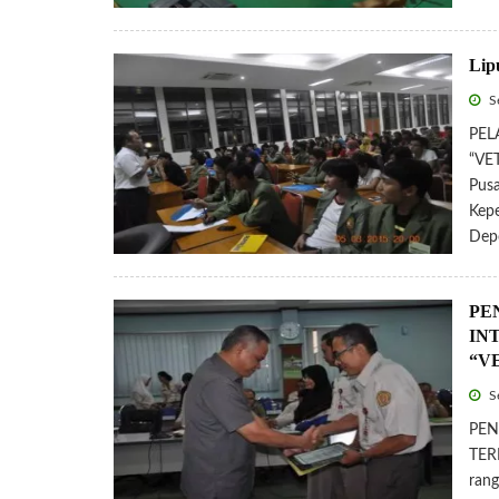
Li
Se
PEL
“VE
Pus
Kepe
Dep
PE
IN
“V
Se
PEN
TER
rang