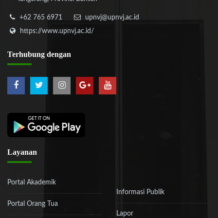
+62 765 6971
upnvj@upnvj.ac.id
https://www.upnvj.ac.id/
Terhubung
dengan
Layanan
Portal Akademik
Informasi Publik
Portal Orang Tua
Lapor