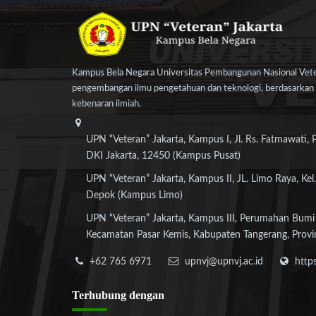
Kampus Bela Negara Universitas Pembangunan Nasional Veter
pengembangan ilmu pengetahuan dan teknologi, berdasarkan n
kebenaran ilmiah.
UPN “Veteran” Jakarta, Kampus I, Jl. Rs. Fatmawati, 
DKI Jakarta, 12450 (Kampus Pusat)
UPN “Veteran” Jakarta, Kampus II, JL. Limo Raya, Kel.
Depok (Kampus Limo)
UPN “Veteran” Jakarta, Kampus III, Perumahan Bumi
Kecamatan Pasar Kemis, Kabupaten Tangerang, Provi
+62 765 6971
upnvj@upnvj.ac.id
http
Terhubung
dengan