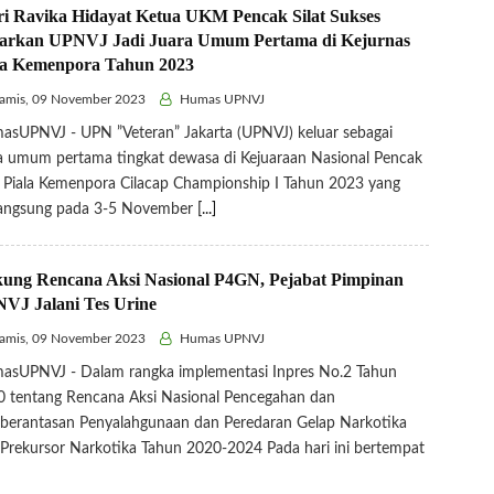
ri Ravika Hidayat Ketua UKM Pencak Silat Sukses
arkan UPNVJ Jadi Juara Umum Pertama di Kejurnas
la Kemenpora Tahun 2023
amis, 09 November 2023
Humas UPNVJ
sUPNVJ - UPN ”Veteran” Jakarta (UPNVJ) keluar sebagai
a umum pertama tingkat dewasa di Kejuaraan Nasional Pencak
t Piala Kemenpora Cilacap Championship I Tahun 2023 yang
langsung pada 3-5 November
[...]
ung Rencana Aksi Nasional P4GN, Pejabat Pimpinan
VJ Jalani Tes Urine
amis, 09 November 2023
Humas UPNVJ
asUPNVJ - Dalam rangka implementasi Inpres No.2 Tahun
 tentang Rencana Aksi Nasional Pencegahan dan
berantasan Penyalahgunaan dan Peredaran Gelap Narkotika
Prekursor Narkotika Tahun 2020-2024 Pada hari ini bertempat