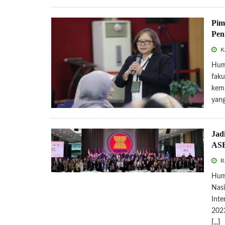
Pim
Pen
K
Huma
faku
kemb
yang
Jad
ASE
R
Hum
Nasi
Inte
2023
[...]