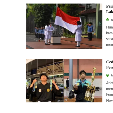
Per
Lak
J
Huma
kamp
seca
memp
Ced
Per
J
Atle
mend
Keme
Nove