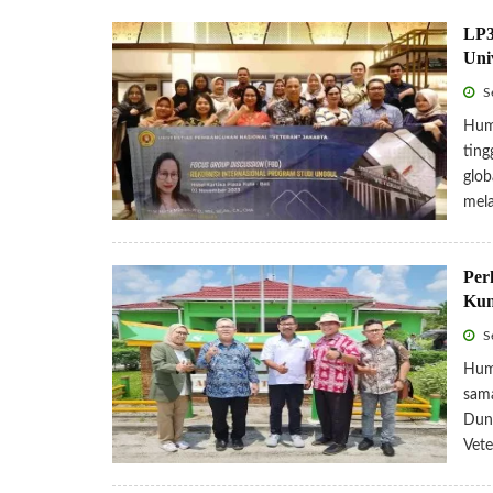
LP3
Uni
S
Hum
ting
glob
mela
Per
Kun
S
Hum
sama
Duni
Vete