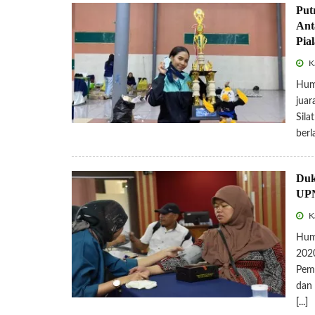
Put
Ant
Pia
K
Huma
juar
Sila
ber
Duk
UPN
K
Hum
2020
Pem
dan 
[...]