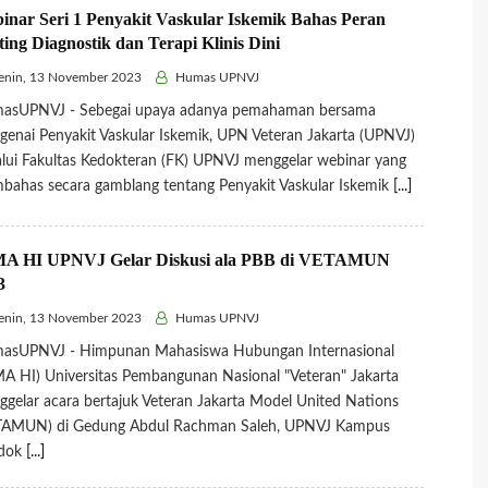
inar Seri 1 Penyakit Vaskular Iskemik Bahas Peran
ting Diagnostik dan Terapi Klinis Dini
enin, 13 November 2023
Humas UPNVJ
asUPNVJ - Sebegai upaya adanya pemahaman bersama
enai Penyakit Vaskular Iskemik, UPN Veteran Jakarta (UPNVJ)
lui Fakultas Kedokteran (FK) UPNVJ menggelar webinar yang
ahas secara gamblang tentang Penyakit Vaskular Iskemik
[...]
A HI UPNVJ Gelar Diskusi ala PBB di VETAMUN
3
enin, 13 November 2023
Humas UPNVJ
asUPNVJ - Himpunan Mahasiswa Hubungan Internasional
A HI) Universitas Pembangunan Nasional "Veteran" Jakarta
gelar acara bertajuk Veteran Jakarta Model United Nations
TAMUN) di Gedung Abdul Rachman Saleh, UPNVJ Kampus
dok
[...]