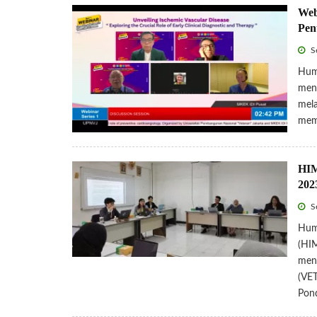
Web
Pen
S
Hum
meng
mela
memb
HIM
202
S
Hum
(HIM
meng
(VE
Pon