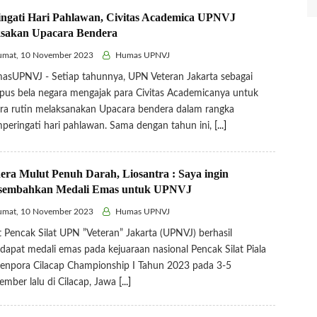
ingati Hari Pahlawan, Civitas Academica UPNVJ
sakan Upacara Bendera
umat, 10 November 2023
Humas UPNVJ
sUPNVJ - Setiap tahunnya, UPN Veteran Jakarta sebagai
us bela negara mengajak para Civitas Academicanya untuk
ra rutin melaksanakan Upacara bendera dalam rangka
eringati hari pahlawan. Sama dengan tahun ini,
[...]
era Mulut Penuh Darah, Liosantra : Saya ingin
sembahkan Medali Emas untuk UPNVJ
umat, 10 November 2023
Humas UPNVJ
t Pencak Silat UPN ”Veteran” Jakarta (UPNVJ) berhasil
apat medali emas pada kejuaraan nasional Pencak Silat Piala
npora Cilacap Championship I Tahun 2023 pada 3-5
mber lalu di Cilacap, Jawa
[...]