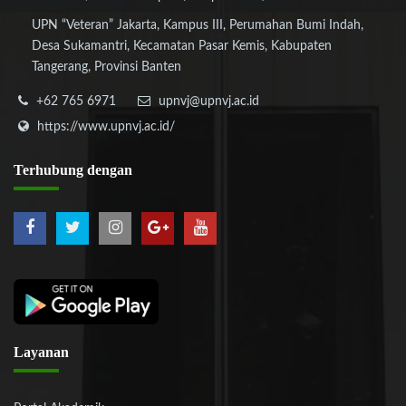
UPN “Veteran” Jakarta, Kampus III, Perumahan Bumi Indah,
Desa Sukamantri, Kecamatan Pasar Kemis, Kabupaten
Tangerang, Provinsi Banten
+62 765 6971
upnvj@upnvj.ac.id
https://www.upnvj.ac.id/
Terhubung
dengan
Layanan