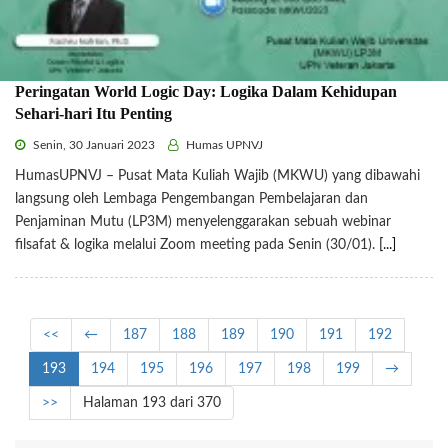
Peringatan World Logic Day: Logika Dalam Kehidupan
Sehari-hari Itu Penting
Senin, 30 Januari 2023
Humas UPNVJ
HumasUPNVJ – Pusat Mata Kuliah Wajib (MKWU) yang dibawahi
langsung oleh Lembaga Pengembangan Pembelajaran dan
Penjaminan Mutu (LP3M) menyelenggarakan sebuah webinar
filsafat & logika melalui Zoom meeting pada Senin (30/01).
[...]
<<
←
187
188
189
190
191
192
193
194
195
196
197
198
199
→
>>
Halaman 193 dari 370