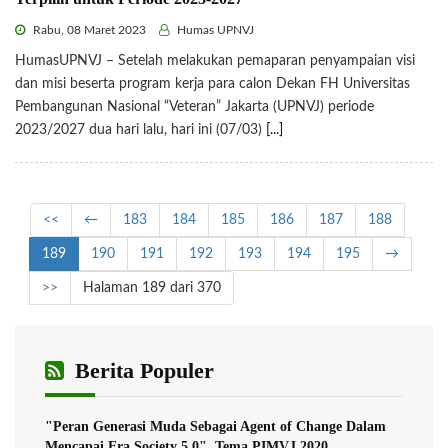
Rabu, 08 Maret 2023
Humas UPNVJ
HumasUPNVJ – Setelah melakukan pemaparan penyampaian visi
dan misi beserta program kerja para calon Dekan FH Universitas
Pembangunan Nasional “Veteran” Jakarta (UPNVJ) periode
2023/2027 dua hari lalu, hari ini (07/03)
[...]
<<
←
183
184
185
186
187
188
189
190
191
192
193
194
195
→
>>
Halaman 189 dari 370
Berita Populer
"Peran Generasi Muda Sebagai Agent of Change Dalam
Mencapai Era Society 5.0", Tema PIMVJ 2020